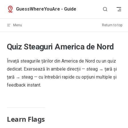
Skip to content
GuessWhereYouAre - Guide
Menu
Return to top
Quiz Steaguri America de Nord
Învață steagurile țărilor din America de Nord cu un quiz
dedicat. Exersează în ambele direcții — steag → țară și
țară → steag — cu întrebări rapide cu opțiuni multiple și
feedback instant.
Learn Flags