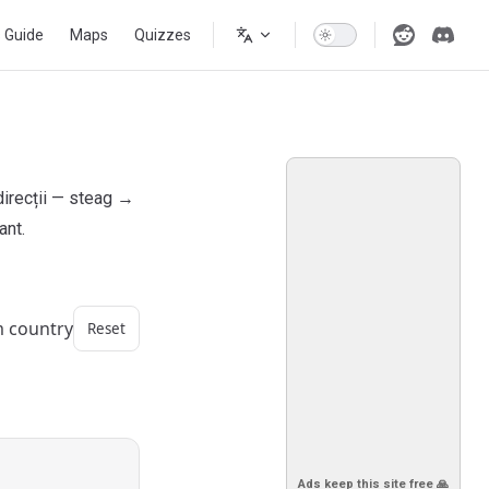
s Guide
Maps
Quizzes
direcții — steag →
ant.
m country
Reset
Ads keep this site free 🙏