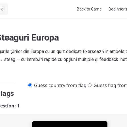
Main Navigation
Back to Game
Beginner’
K
Steaguri Europa
urile țărilor din Europa cu un quiz dedicat. Exersează în ambele 
 → steag — cu întrebări rapide cu opțiuni multiple și feedback inst
Guess country from flag
Guess flag fro
Flags
estion: 1