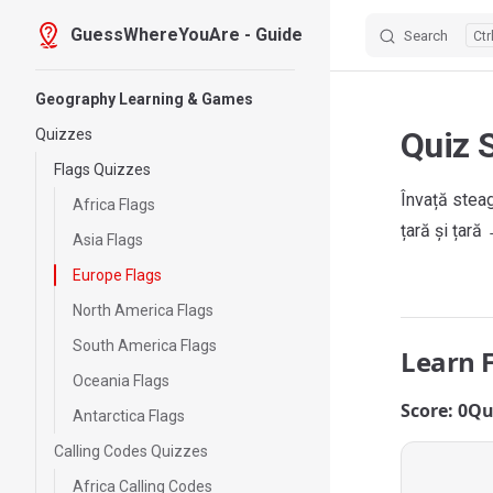
GuessWhereYouAre - Guide
Search
Skip to content
Sidebar Navigation
Geography Learning & Games
Quiz 
Quizzes
Flags Quizzes
Învață steag
Africa Flags
țară și țară
Asia Flags
Europe Flags
North America Flags
South America Flags
Learn 
Oceania Flags
Score: 0
Qu
Antarctica Flags
Calling Codes Quizzes
Africa Calling Codes