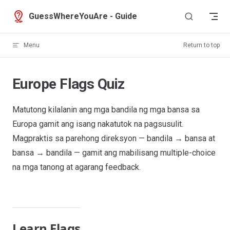
Skip to content
GuessWhereYouAre - Guide
Menu
Return to top
Europe Flags Quiz
Matutong kilalanin ang mga bandila ng mga bansa sa
Europa gamit ang isang nakatutok na pagsusulit.
Magpraktis sa parehong direksyon — bandila → bansa at
bansa → bandila — gamit ang mabilisang multiple-choice
na mga tanong at agarang feedback.
Learn Flags