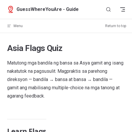
Skip to content
GuessWhereYouAre - Guide
Menu
Return to top
Asia Flags Quiz
Matutong mga bandila ng bansa sa Asya gamit ang isang
nakatutok na pagsusulit. Magpraktis sa parehong
direksyon — bandila → bansa at bansa → bandila —
gamit ang mabilisang multiple-choice na mga tanong at
agarang feedback.
Learn Flags