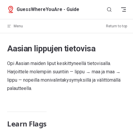
Skip to content
GuessWhereYouAre - Guide
Menu
Return to top
Aasian lippujen tietovisa
Opi Aasian maiden liput keskittyneellä tietovisalla.
Harjoittele molempiin suuntiin — lippu → maa ja maa →
lippu — nopeilla monivalintakysymyksillä ja välittömällä
palautteella.
Learn Flags