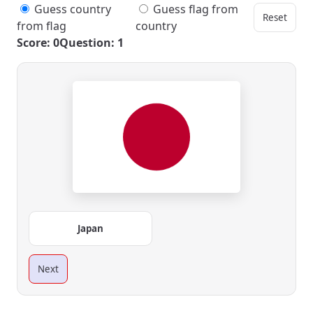
Guess country
Guess flag from
Reset
from flag
country
Score: 0
Question: 1
Japan
Next