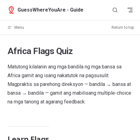
Skip to content
GuessWhereYouAre - Guide
Menu
Return to top
Africa Flags Quiz
Matutong kilalanin ang mga bandila ng mga bansa sa
Africa gamit ang isang nakatutok na pagsusulit.
Magpraktis sa parehong direksyon — bandila → bansa at
bansa → bandila — gamit ang mabilisang multiple-choice
na mga tanong at agarang feedback.
Learn Flags