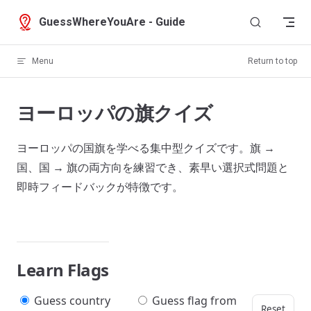
Skip to content
GuessWhereYouAre - Guide
Menu
Return to top
ヨーロッパの旗クイズ
ヨーロッパの国旗を学べる集中型クイズです。旗 →
国、国 → 旗の両方向を練習でき、素早い選択式問題と
即時フィードバックが特徴です。
Learn Flags
Guess country
Guess flag from
Reset