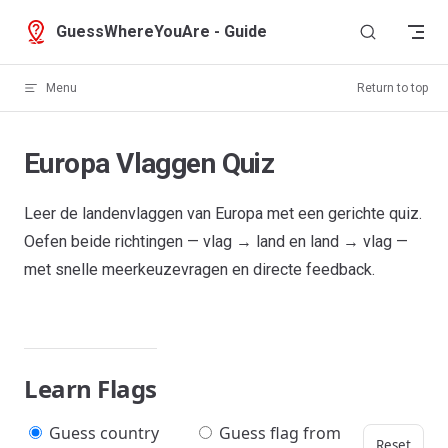
Skip to content
GuessWhereYouAre - Guide
Menu
Return to top
Europa Vlaggen Quiz
Leer de landenvlaggen van Europa met een gerichte quiz.
Oefen beide richtingen — vlag → land en land → vlag —
met snelle meerkeuzevragen en directe feedback.
Learn Flags
Guess country
Guess flag from
Reset