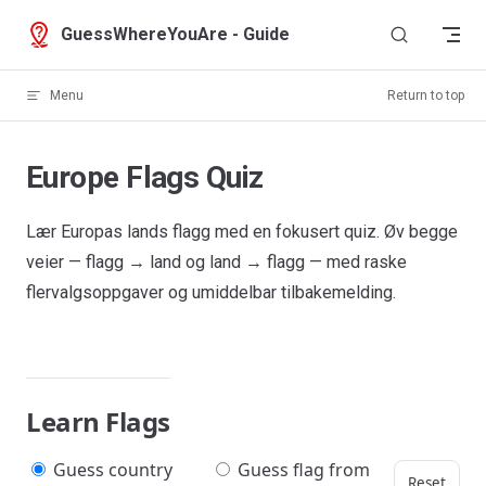
Skip to content
GuessWhereYouAre - Guide
Menu
Return to top
Europe Flags Quiz
Lær Europas lands flagg med en fokusert quiz. Øv begge
veier — flagg → land og land → flagg — med raske
flervalgsoppgaver og umiddelbar tilbakemelding.
Learn Flags
Guess country
Guess flag from
Reset