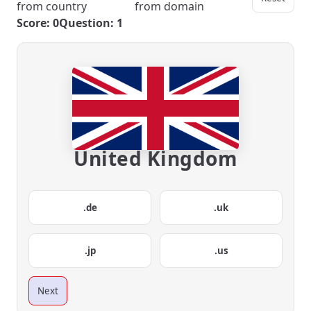
from country
from domain
Score: 0
Question: 1
United Kingdom
.de
.uk
.jp
.us
Next