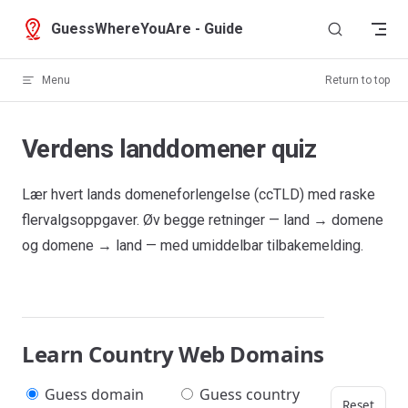
Skip to content
GuessWhereYouAre - Guide
Menu
Return to top
Verdens landdomener quiz
Lær hvert lands domeneforlengelse (ccTLD) med raske
flervalgsoppgaver. Øv begge retninger — land → domene
og domene → land — med umiddelbar tilbakemelding.
Learn Country Web Domains
Guess domain
Guess country
Reset