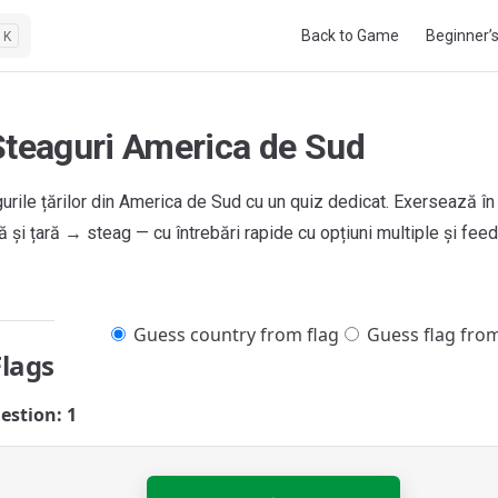
Main Navigation
Back to Game
Beginner’
K
Steaguri America de Sud
urile țărilor din America de Sud cu un quiz dedicat. Exersează în
 și țară → steag — cu întrebări rapide cu opțiuni multiple și feed
Guess country from flag
Guess flag fro
Flags
estion: 1