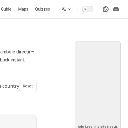
s Guide
Maps
Quizzes
 ambele direcții —
back instant.
m country
Reset
Ads keep this site free 🙏