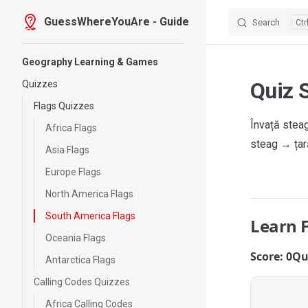
GuessWhereYouAre - Guide
Search
Skip to content
Sidebar Navigation
Geography Learning & Games
Quiz 
Quizzes
Flags Quizzes
Învață steag
Africa Flags
steag → țară
Asia Flags
Europe Flags
North America Flags
South America Flags
Learn 
Oceania Flags
Score: 0
Qu
Antarctica Flags
Calling Codes Quizzes
Africa Calling Codes