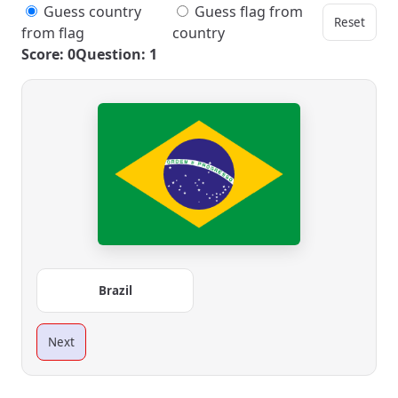
Guess country
Guess flag from
Reset
from flag
country
Score: 0
Question: 1
Brazil
Next