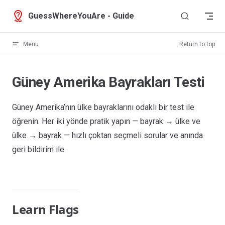
Skip to content
GuessWhereYouAre - Guide
Menu
Return to top
Güney Amerika Bayrakları Testi
Güney Amerika’nın ülke bayraklarını odaklı bir test ile
öğrenin. Her iki yönde pratik yapın — bayrak → ülke ve
ülke → bayrak — hızlı çoktan seçmeli sorular ve anında
geri bildirim ile.
Learn Flags