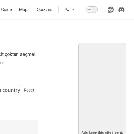
s Guide
Maps
Quizzes
asit çoktan seçmeli
ur.
m country
Reset
Ads keep this site free 🙏