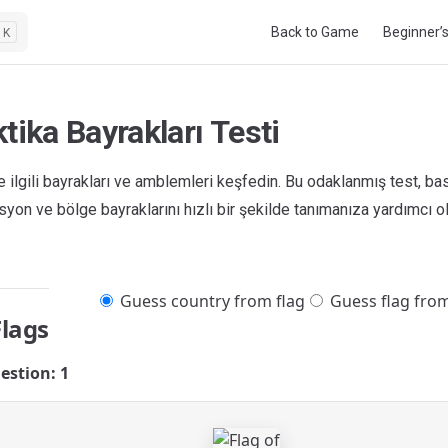
Main Navigation
Back to Game
Beginner’
K
tika Bayrakları Testi
le ilgili bayrakları ve amblemleri keşfedin. Bu odaklanmış test, b
asyon ve bölge bayraklarını hızlı bir şekilde tanımanıza yardımcı ol
Guess country from flag
Guess flag fro
Flags
estion: 1