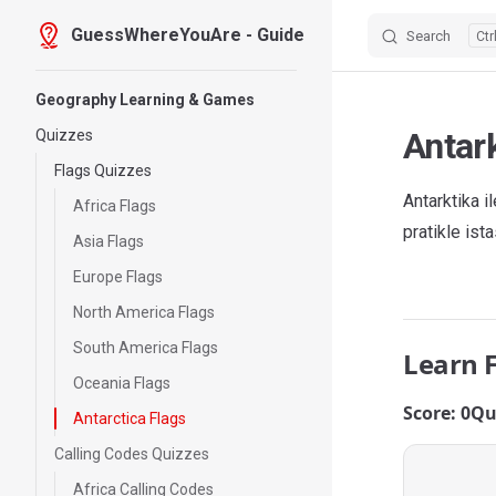
GuessWhereYouAre - Guide
Search
Skip to content
Sidebar Navigation
Geography Learning & Games
Antark
Quizzes
Flags Quizzes
Antarktika i
Africa Flags
pratikle ist
Asia Flags
Europe Flags
North America Flags
South America Flags
Learn 
Oceania Flags
Score: 0
Qu
Antarctica Flags
Calling Codes Quizzes
Africa Calling Codes