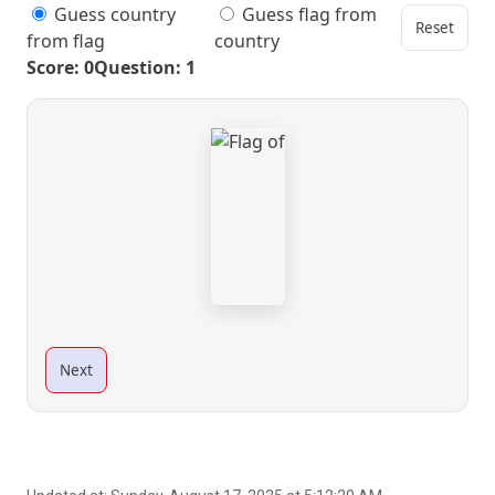
Guess country
Guess flag from
Reset
from flag
country
Score: 0
Question: 1
Next