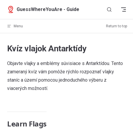
Skip to content
GuessWhereYouAre - Guide
Menu
Return to top
Kvíz vlajok Antarktídy
Objavte vlajky a emblémy súvisiace s Antarktídou. Tento
zameraný kvíz vám pomôže rýchlo rozpoznať vlajky
staníc a území pomocou jednoduchého výberu z
viacerých možností.
Learn Flags