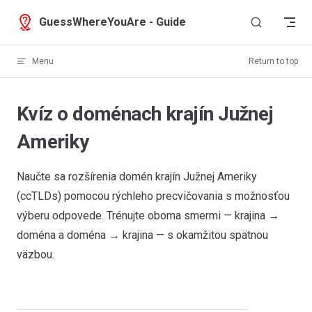
Skip to content
GuessWhereYouAre - Guide
Menu
Return to top
Kvíz o doménach krajín Južnej
Ameriky
Naučte sa rozšírenia domén krajín Južnej Ameriky
(ccTLDs) pomocou rýchleho precvičovania s možnosťou
výberu odpovede. Trénujte oboma smermi — krajina →
doména a doména → krajina — s okamžitou spätnou
väzbou.