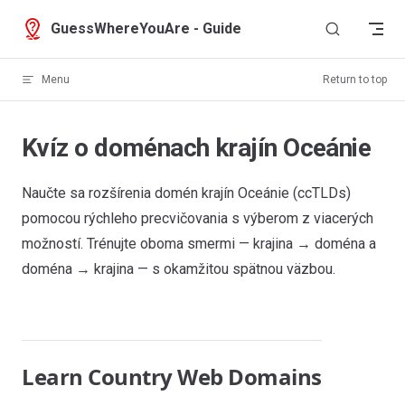
Skip to content
GuessWhereYouAre - Guide
Menu
Return to top
Kvíz o doménach krajín Oceánie
Naučte sa rozšírenia domén krajín Oceánie (ccTLDs)
pomocou rýchleho precvičovania s výberom z viacerých
možností. Trénujte oboma smermi — krajina → doména a
doména → krajina — s okamžitou spätnou väzbou.
Learn Country Web Domains