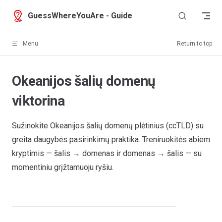
Skip to content
GuessWhereYouAre - Guide
Menu
Return to top
Okeanijos šalių domenų
viktorina
Sužinokite Okeanijos šalių domenų plėtinius (ccTLD) su
greita daugybės pasirinkimų praktika. Treniruokitės abiem
kryptimis — šalis → domenas ir domenas → šalis — su
momentiniu grįžtamuoju ryšiu.