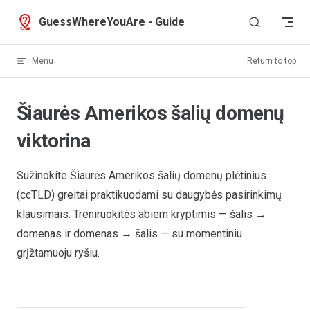
Skip to content
GuessWhereYouAre - Guide
Menu
Return to top
Šiaurės Amerikos šalių domenų
viktorina
Sužinokite Šiaurės Amerikos šalių domenų plėtinius
(ccTLD) greitai praktikuodami su daugybės pasirinkimų
klausimais. Treniruokitės abiem kryptimis — šalis →
domenas ir domenas → šalis — su momentiniu
grįžtamuoju ryšiu.