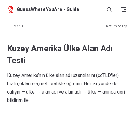
Skip to content
GuessWhereYouAre - Guide
Menu
Return to top
Kuzey Amerika Ülke Alan Adı
Testi
Kuzey Amerika’nın ülke alan adı uzantılarını (ccTLD'ler)
hızlı çoktan seçmeli pratikle öğrenin. Her iki yönde de
çalışın — ülke → alan adı ve alan adı → ülke — anında geri
bildirim ile.