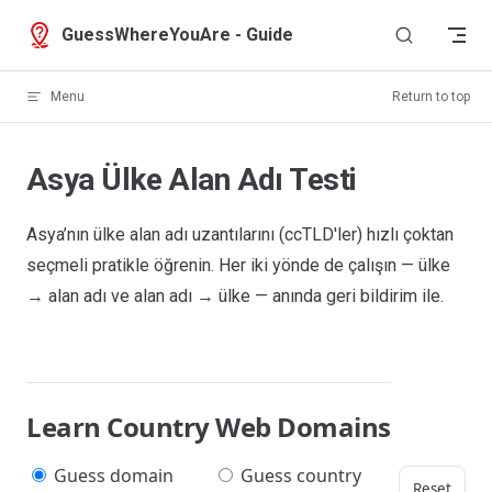
Skip to content
GuessWhereYouAre - Guide
Menu
Return to top
Asya Ülke Alan Adı Testi
Asya’nın ülke alan adı uzantılarını (ccTLD'ler) hızlı çoktan
seçmeli pratikle öğrenin. Her iki yönde de çalışın — ülke
→ alan adı ve alan adı → ülke — anında geri bildirim ile.
Learn Country Web Domains
Guess domain
Guess country
Reset