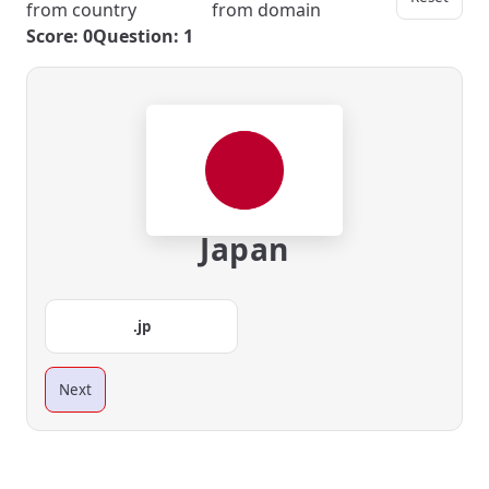
from country
from domain
Score: 0
Question: 1
Japan
.jp
Next