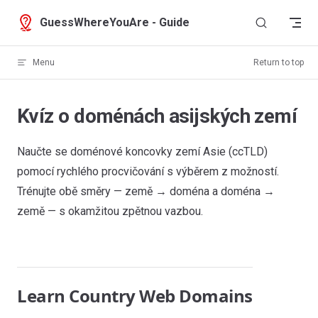
Skip to content
GuessWhereYouAre - Guide
Menu
Return to top
Kvíz o doménách asijských zemí
Naučte se doménové koncovky zemí Asie (ccTLD)
pomocí rychlého procvičování s výběrem z možností.
Trénujte obě směry — země → doména a doména →
země — s okamžitou zpětnou vazbou.
Learn Country Web Domains