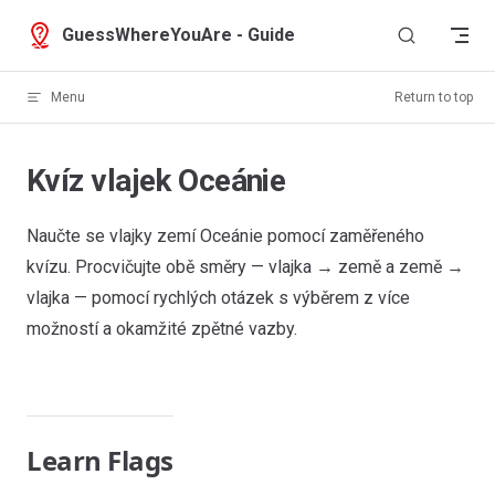
Skip to content
GuessWhereYouAre - Guide
Menu
Return to top
Kvíz vlajek Oceánie
Naučte se vlajky zemí Oceánie pomocí zaměřeného
kvízu. Procvičujte obě směry — vlajka → země a země →
vlajka — pomocí rychlých otázek s výběrem z více
možností a okamžité zpětné vazby.
Learn Flags