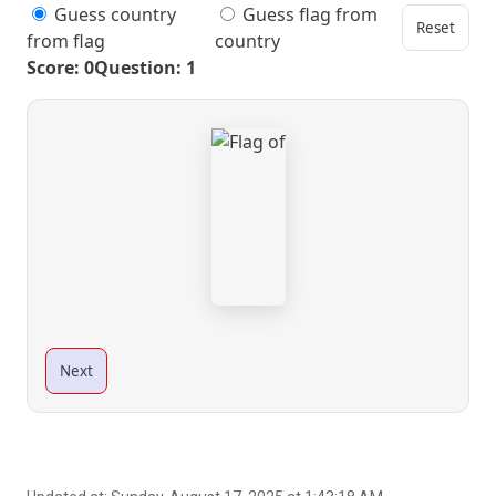
Guess country
Guess flag from
Reset
from flag
country
Score: 0
Question: 1
Next