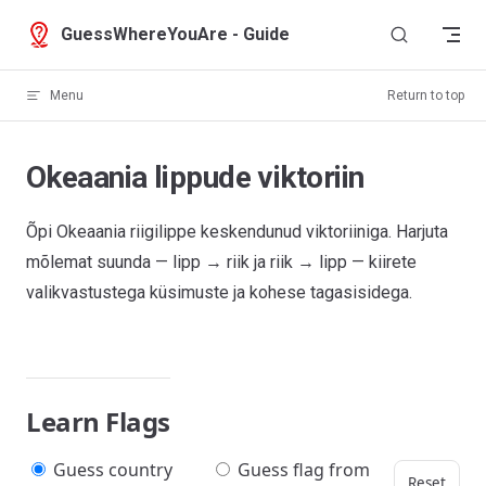
Skip to content
GuessWhereYouAre - Guide
Menu
Return to top
Okeaania lippude viktoriin
Õpi Okeaania riigilippe keskendunud viktoriiniga. Harjuta
mõlemat suunda — lipp → riik ja riik → lipp — kiirete
valikvastustega küsimuste ja kohese tagasisidega.
Learn Flags
Guess country
Guess flag from
Reset