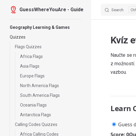
GuessWhereYouAre - Guide
Search
Skip to content
Sidebar Navigation
Geography Learning & Games
Kvíz 
Quizzes
Flags Quizzes
Naučte se r
Africa Flags
z možností
Asia Flags
vazbou.
Europe Flags
North America Flags
South America Flags
Oceania Flags
Learn 
Antarctica Flags
Guess d
Calling Codes Quizzes
Score: 0
Qu
Africa Calling Codes