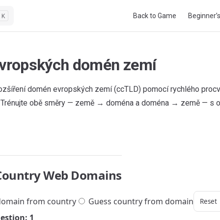
Main Navigation
Back to Game
Beginner’
K
evropských domén zemí
ozšíření domén evropských zemí (ccTLD) pomocí rychlého procv
. Trénujte obě směry — země → doména a doména → země — s o
Country Web Domains
omain from country
Guess country from domain
Reset
estion: 1