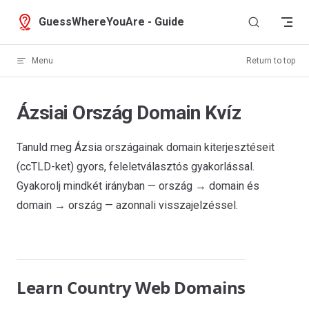
Skip to content
GuessWhereYouAre - Guide
Menu
Return to top
Ázsiai Ország Domain Kvíz
Tanuld meg Ázsia országainak domain kiterjesztéseit
(ccTLD-ket) gyors, feleletválasztós gyakorlással.
Gyakorolj mindkét irányban — ország → domain és
domain → ország — azonnali visszajelzéssel.
Learn Country Web Domains