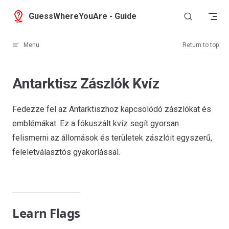
Skip to content
GuessWhereYouAre - Guide
Menu
Return to top
Antarktisz Zászlók Kvíz
Fedezze fel az Antarktiszhoz kapcsolódó zászlókat és
emblémákat. Ez a fókuszált kvíz segít gyorsan
felismerni az állomások és területek zászlóit egyszerű,
feleletválasztós gyakorlással.
Learn Flags