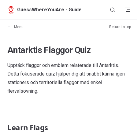
Skip to content
GuessWhereYouAre - Guide
Menu
Return to top
Antarktis Flaggor Quiz
Upptäck flaggor och emblem relaterade till Antarktis.
Detta fokuserade quiz hjälper dig att snabbt känna igen
stationers och territoriella flaggor med enkel
flervalsövning.
Learn Flags