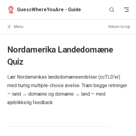
Skip to content
GuessWhereYouAre - Guide
Menu
Return to top
Nordamerika Landedomæne
Quiz
Lær Nordamerikas landedomæneendelser (ccTLD'er)
med hurtig multiple-choice øvelse. Træn begge retninger
— land → domæne og domæne → land — med
øjeblikkelig feedback.