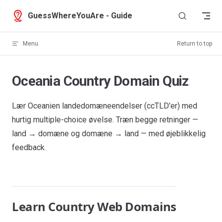
Skip to content
GuessWhereYouAre - Guide
Menu
Return to top
Oceania Country Domain Quiz
Lær Oceanien landedomæneendelser (ccTLD'er) med
hurtig multiple-choice øvelse. Træn begge retninger —
land → domæne og domæne → land — med øjeblikkelig
feedback.
Learn Country Web Domains