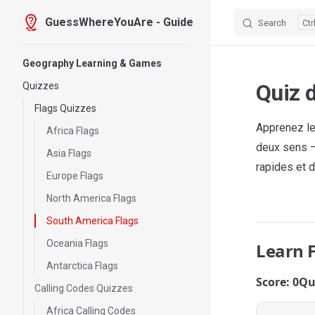
GuessWhereYouAre - Guide
Search
Skip to content
Sidebar Navigation
Geography Learning & Games
Quiz 
Quizzes
Flags Quizzes
Apprenez le
Africa Flags
deux sens —
Asia Flags
rapides et d
Europe Flags
North America Flags
South America Flags
Oceania Flags
Learn 
Antarctica Flags
Score: 0
Qu
Calling Codes Quizzes
Africa Calling Codes