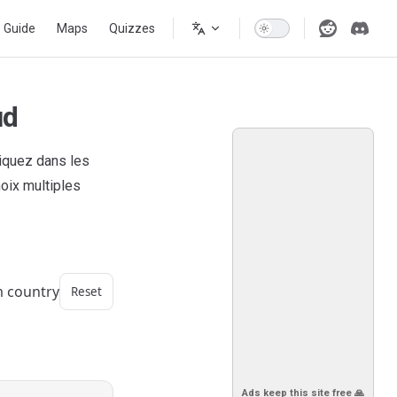
s Guide
Maps
Quizzes
ud
iquez dans les
oix multiples
m country
Reset
Ads keep this site free 🙏