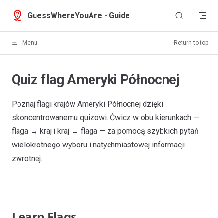
Skip to content
GuessWhereYouAre - Guide
Menu
Return to top
Quiz flag Ameryki Północnej
Poznaj flagi krajów Ameryki Północnej dzięki
skoncentrowanemu quizowi. Ćwicz w obu kierunkach —
flaga → kraj i kraj → flaga — za pomocą szybkich pytań
wielokrotnego wyboru i natychmiastowej informacji
zwrotnej.
Learn Flags