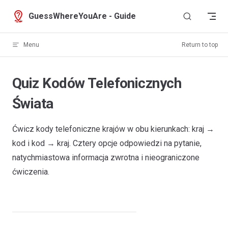
Skip to content
GuessWhereYouAre - Guide
Menu
Return to top
Quiz Kodów Telefonicznych
Świata
Ćwicz kody telefoniczne krajów w obu kierunkach: kraj →
kod i kod → kraj. Cztery opcje odpowiedzi na pytanie,
natychmiastowa informacja zwrotna i nieograniczone
ćwiczenia.