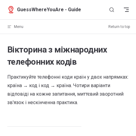
Skip to content
GuessWhereYouAre - Guide
Menu
Return to top
Вікторина з міжнародних
телефонних кодів
Практикуйте телефонні коди країн у двох напрямках:
країна → код і код → країна. Чотири варіанти
відповіді на кожне запитання, миттєвий зворотний
зв'язок і нескінченна практика.