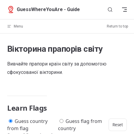
Skip to content
GuessWhereYouAre - Guide
Menu
Return to top
Вікторина прапорів світу
Вивчайте прапори країн світу за допомогою
сфокусованої вікторини.
Learn Flags
Guess country
Guess flag from
Reset
from flag
country