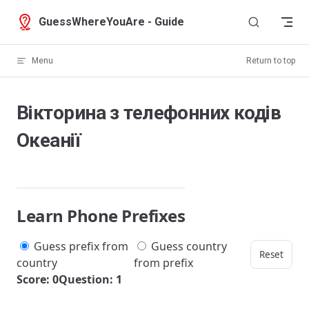
Skip to content
GuessWhereYouAre - Guide
Menu
Return to top
Вікторина з телефонних кодів
Океанії
Learn Phone Prefixes
Guess prefix from
Guess country
Reset
country
from prefix
Score: 0
Question: 1