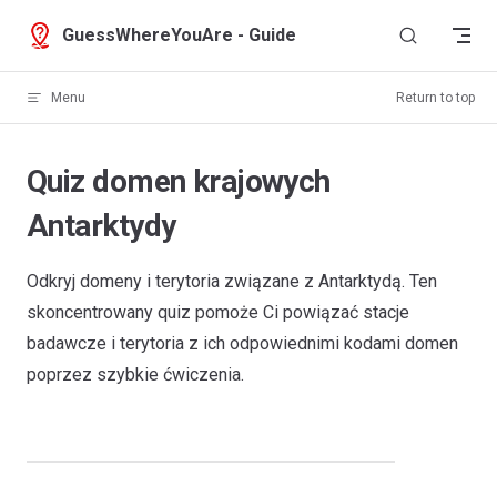
Skip to content
GuessWhereYouAre - Guide
Menu
Return to top
Quiz domen krajowych
Antarktydy
Odkryj domeny i terytoria związane z Antarktydą. Ten
skoncentrowany quiz pomoże Ci powiązać stacje
badawcze i terytoria z ich odpowiednimi kodami domen
poprzez szybkie ćwiczenia.