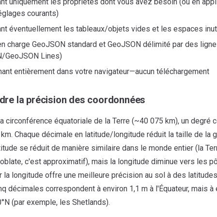
nt uniquement les propriétés dont vous avez besoin (ou en appl
églages courants)
nt éventuellement les tableaux/objets vides et les espaces inut
en charge GeoJSON standard et GeoJSON délimité par des lign
/GeoJSON Lines)
nant entièrement dans votre navigateur—aucun téléchargement
re la précision des coordonnées
 la circonférence équatoriale de la Terre (~40 075 km), un degré
km. Chaque décimale en latitude/longitude réduit la taille de la gr
titude se réduit de manière similaire dans le monde entier (la Ter
blate, c'est approximatif), mais la longitude diminue vers les pô
 la longitude offre une meilleure précision au sol à des latitude
nq décimales correspondent à environ 1,1 m à l'Équateur, mais à 
0°N (par exemple, les Shetlands).