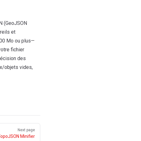
SON (GeoJSON
eils et
 100 Mo ou plus—
otre fichier
récision des
x/objets vides,
Next page
opoJSON Minifier