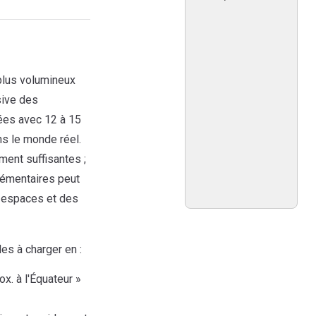
plus volumineux
sive des
nées avec 12 à 15
ns le monde réel.
ment suffisantes ;
lémentaires peut
s espaces et des
es à charger en :
x. à l'Équateur »