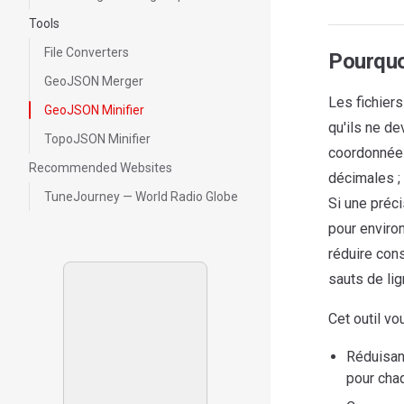
Tools
File Converters
Pourquo
GeoJSON Merger
Les fichier
GeoJSON Minifier
qu'ils ne d
TopoJSON Minifier
coordonnées
Recommended Websites
décimales ;
TuneJourney — World Radio Globe
Si une préci
pour enviro
réduire con
sauts de lig
Cet outil vo
Réduisant
pour cha