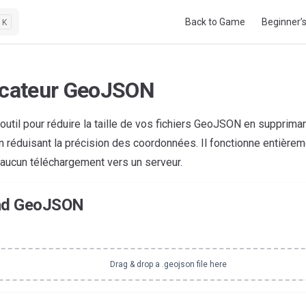
Main Navigation
Back to Game
Beginner’
K
icateur GeoJSON
 outil pour réduire la taille de vos fichiers GeoJSON en supprima
en réduisant la précision des coordonnées. Il fonctionne entière
aucun téléchargement vers un serveur.
ad GeoJSON
Drag & drop a .geojson file here