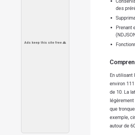
Conserva
des prér
Supprima
Prenant 
(NDJSON
Ads keep this site free 🙏
Fonction
Comprend
En utilisant
environ 111 
de 10. La la
légèrement o
que tronquer
exemple, ci
autour de 6