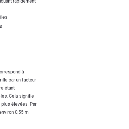
iquant rapidement
iles
es
 correspond à
ille par un facteur
re étant
les. Cela signifie
s plus élevées. Par
environ 0,55 m