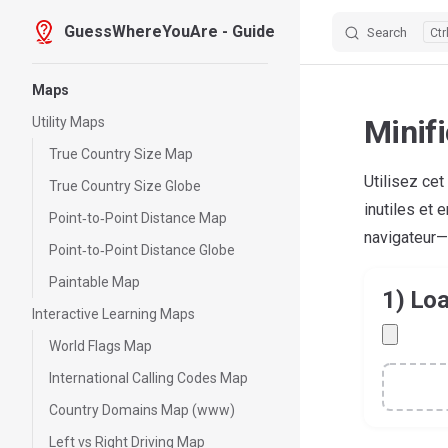
GuessWhereYouAre - Guide
Search
Skip to content
Sidebar Navigation
Maps
Minif
Utility Maps
True Country Size Map
Utilisez cet
True Country Size Globe
inutiles et 
Point‑to‑Point Distance Map
navigateur—
Point‑to‑Point Distance Globe
Paintable Map
1) Lo
Interactive Learning Maps
World Flags Map
International Calling Codes Map
Country Domains Map (www)
Left vs Right Driving Map