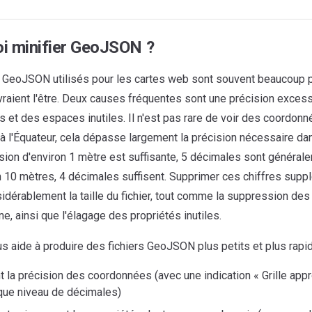
i minifier GeoJSON ?
s GeoJSON utilisés pour les cartes web sont souvent beaucoup 
evraient l'être. Deux causes fréquentes sont une précision exces
 et des espaces inutiles. Il n'est pas rare de voir des coordon
 à l'Équateur, cela dépasse largement la précision nécessaire da
sion d'environ 1 mètre est suffisante, 5 décimales sont générale
n 10 mètres, 4 décimales suffisent. Supprimer ces chiffres supp
sidérablement la taille du fichier, tout comme la suppression de
ne, ainsi que l'élagage des propriétés inutiles.
us aide à produire des fichiers GeoJSON plus petits et plus rapid
 la précision des coordonnées (avec une indication « Grille appro
que niveau de décimales)