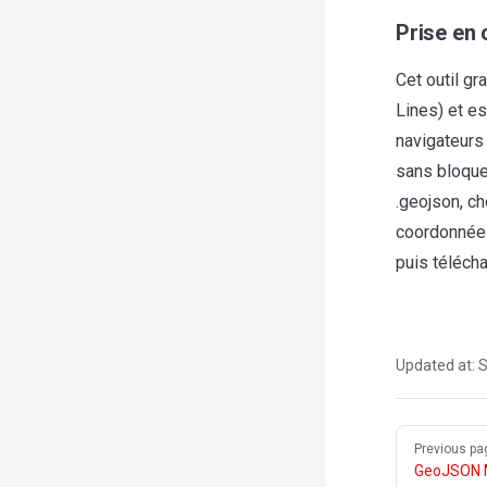
Prise en 
Cet outil g
Lines) et e
navigateurs
sans bloquer
.geojson, ch
coordonnées
puis télécha
Updated at:
S
Pager
Previous pa
GeoJSON 