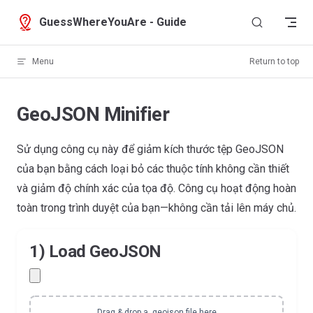
Skip to content
GuessWhereYouAre - Guide
Menu
Return to top
GeoJSON Minifier
Sử dụng công cụ này để giảm kích thước tệp GeoJSON
của bạn bằng cách loại bỏ các thuộc tính không cần thiết
và giảm độ chính xác của tọa độ. Công cụ hoạt động hoàn
toàn trong trình duyệt của bạn—không cần tải lên máy chủ.
1) Load GeoJSON
Drag & drop a .geojson file here