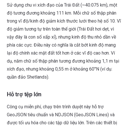
Sử dụng chu vi xích đạo của Trái Đất (~40.075 km), một
độ tương đương khoảng 111 km. Mỗi chữ số thập phân
trong vĩ độ/kinh độ giảm kích thước lưới theo hệ số 10. Vĩ
độ giảm tương tự trên toàn thế giới (Trái Đất hơi dẹt, vì
vậy đây là con số xấp xỉ), nhưng kinh độ thu nhỏ dần về
phía các cực. Điều này có nghĩa là cắt bớt kinh độ mang
lại độ chính xác mặt đất tốt hơn ở các vĩ độ cao hơn. Ví
dụ, năm chữ số thập phân tương đương khoảng 1,1 m tại
xích đạo, nhưng khoảng 0,55 m ở khoảng 60°N (ví dụ:
quần đảo Shetlands).
Hỗ trợ tệp lớn
Công cụ miễn phí, chạy trên trình duyệt này hỗ trợ
GeoJSON tiêu chuẩn và NDJSON (GeoJSON Lines) và
được tối ưu hóa cho các tập dữ liệu lớn. Trên các thiết bị