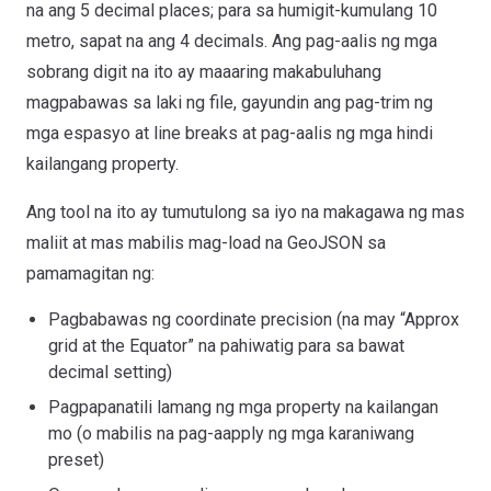
na ang 5 decimal places; para sa humigit-kumulang 10
metro, sapat na ang 4 decimals. Ang pag-aalis ng mga
sobrang digit na ito ay maaaring makabuluhang
magpabawas sa laki ng file, gayundin ang pag-trim ng
mga espasyo at line breaks at pag-aalis ng mga hindi
kailangang property.
Ang tool na ito ay tumutulong sa iyo na makagawa ng mas
maliit at mas mabilis mag-load na GeoJSON sa
pamamagitan ng:
Pagbabawas ng coordinate precision (na may “Approx
grid at the Equator” na pahiwatig para sa bawat
decimal setting)
Pagpapanatili lamang ng mga property na kailangan
mo (o mabilis na pag-aapply ng mga karaniwang
preset)