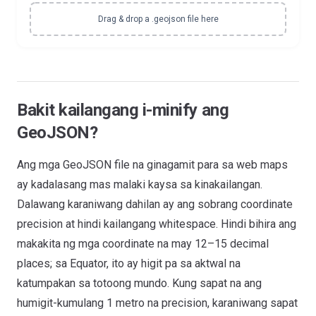
Drag & drop a .geojson file here
Bakit kailangang i-minify ang
GeoJSON?
Ang mga GeoJSON file na ginagamit para sa web maps
ay kadalasang mas malaki kaysa sa kinakailangan.
Dalawang karaniwang dahilan ay ang sobrang coordinate
precision at hindi kailangang whitespace. Hindi bihira ang
makakita ng mga coordinate na may 12–15 decimal
places; sa Equator, ito ay higit pa sa aktwal na
katumpakan sa totoong mundo. Kung sapat na ang
humigit-kumulang 1 metro na precision, karaniwang sapat