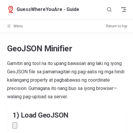
Skip to content
GuessWhereYouAre - Guide
Menu
Return to top
GeoJSON Minifier
Gamitin ang tool na ito upang bawasan ang laki ng iyong
GeoJSON file sa pamamagitan ng pag-aalis ng mga hindi
kailangang property at pagbabawas ng coordinate
precision. Gumagana ito nang buo sa iyong browser—
walang pag-upload sa server.
1) Load GeoJSON