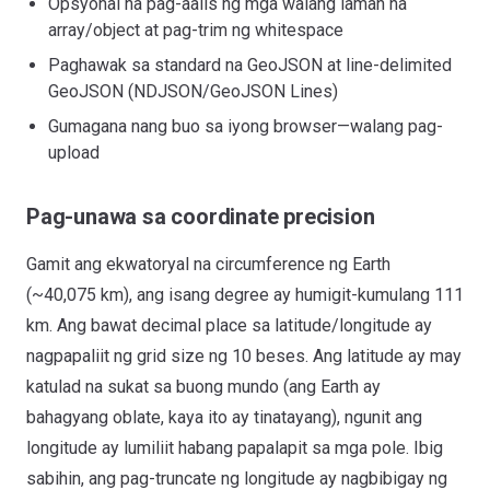
Opsyonal na pag-aalis ng mga walang laman na
array/object at pag-trim ng whitespace
Paghawak sa standard na GeoJSON at line-delimited
GeoJSON (NDJSON/GeoJSON Lines)
Gumagana nang buo sa iyong browser—walang pag-
upload
Pag-unawa sa coordinate precision
Gamit ang ekwatoryal na circumference ng Earth
(~40,075 km), ang isang degree ay humigit-kumulang 111
km. Ang bawat decimal place sa latitude/longitude ay
nagpapaliit ng grid size ng 10 beses. Ang latitude ay may
katulad na sukat sa buong mundo (ang Earth ay
bahagyang oblate, kaya ito ay tinatayang), ngunit ang
longitude ay lumiliit habang papalapit sa mga pole. Ibig
sabihin, ang pag-truncate ng longitude ay nagbibigay ng