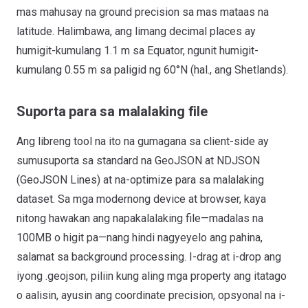
mas mahusay na ground precision sa mas mataas na
latitude. Halimbawa, ang limang decimal places ay
humigit-kumulang 1.1 m sa Equator, ngunit humigit-
kumulang 0.55 m sa paligid ng 60°N (hal., ang Shetlands).
Suporta para sa malalaking file
Ang libreng tool na ito na gumagana sa client-side ay
sumusuporta sa standard na GeoJSON at NDJSON
(GeoJSON Lines) at na-optimize para sa malalaking
dataset. Sa mga modernong device at browser, kaya
nitong hawakan ang napakalalaking file—madalas na
100MB o higit pa—nang hindi nagyeyelo ang pahina,
salamat sa background processing. I-drag at i-drop ang
iyong .geojson, piliin kung aling mga property ang itatago
o aalisin, ayusin ang coordinate precision, opsyonal na i-