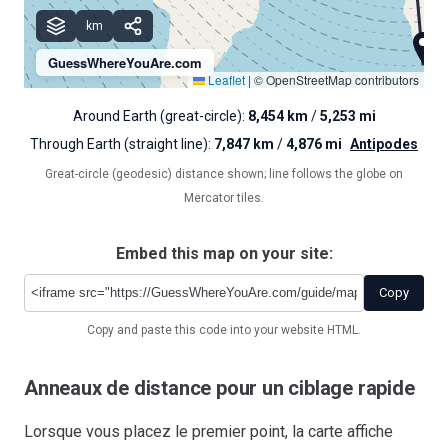
km
GuessWhereYouAre.com
Leaflet
|
© OpenStreetMap contributors
Around Earth (great-circle):
8,454 km
/
5,253 mi
Through Earth (straight line):
7,847 km
/
4,876 mi
Antipodes
Great-circle (geodesic) distance shown; line follows the globe on
Mercator tiles.
Embed this map on your site:
Copy
Copy and paste this code into your website HTML.
Anneaux de distance pour un ciblage rapide
Lorsque vous placez le premier point, la carte affiche