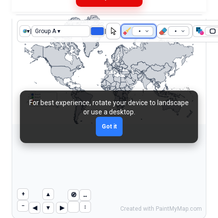
▾
|
Group A ▾
|
Group A
Group B
For best experience, rotate your device to landscape
Group C
Group D
or use a desktop.
Got it
+
▲
🧭
↔︎
−
↕︎
◀
▼
▶
Created with PaintMyMap.com