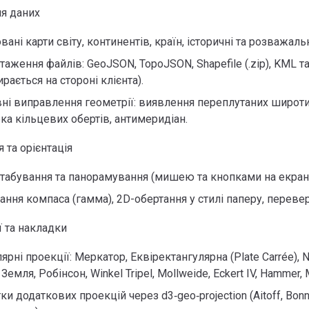
я даних
вані карти світу, континентів, країн, історичні та розважальн
таження файлів: GeoJSON, TopoJSON, Shapefile (.zip), KML т
ирається на стороні клієнта).
ні виправлення геометрії: виявлення переплутаних широти
ка кільцевих обертів, антимеридіан.
я та орієнтація
абування та панорамування (мишею та кнопками на екрані
ання компаса (гамма), 2D-обертання у стилі паперу, перевер
ї та накладки
рні проекції: Меркатор, Еквіректангулярна (Plate Carrée), Nat
Земля, Робінсон, Winkel Tripel, Mollweide, Eckert IV, Hammer, Mi
ки додаткових проекцій через d3‑geo‑projection (Aitoff, Bonn