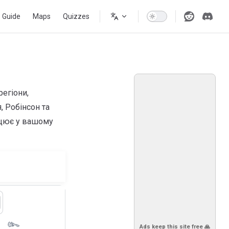
s Guide
Maps
Quizzes
регіони,
, Робінсон та
рацює у вашому
Ads keep this site free 🙏