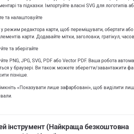
ментарі та підказки. Імпортуйте власні SVG для логотипів аб
те та налаштовуйте
ь у режим редактора карти, щоб переміщувати, обертати аб
лементів карти. Додавайте мітки, заголовки, гратікул, часов
йте та зберігайте
йте PNG, JPG, SVG, PDF або Vector PDF. Ваша робота автом
ться у браузері. Ви також можете зберегти/завантажити фа
ити пізніше.
імкніть «Показувати лише зафарбовані», щоб виділити лише 
вали.
ей інструмент (Найкраща безкоштовна