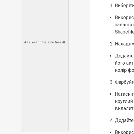
Виберіть
Використ
заванта
Shapefil
Ads keep this site free 🙏
Налашту
Додайте
його ак
колір фо
Фарбуйт
Натисніт
круглий
видалит
Додайте
Використ