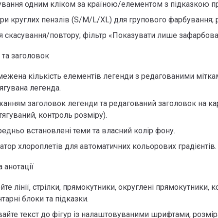
вання одним кліком за країною/елементом з підказкою пр
ри круглих пензлів (S/M/L/XL) для групового фарбування;
ія скасування/повтору; фільтр «Показувати лише зафарбова
 та заголовок
ежена кількість елементів легенди з редагованими мітка
ягувана легенда.
жанням заголовок легенди та редагований заголовок на кар
тягуваний, контроль розміру).
едньо встановлені теми та власний колір фону.
атор хлороплетів для автоматичних кольорових градієнтів.
а анотації
те лінії, стрілки, прямокутники, округлені прямокутники, ко
тарні блоки та підказки.
айте текст до фігур із налаштовуваними шрифтами, розмі