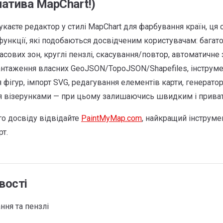
атива MapChart!)
каєте редактор у стилі MapChart для фарбування країн, ця 
функції, які подобаються досвідченим користувачам: багато
асових зон, круглі пензлі, скасування/повтор, автоматичне
нтаження власних GeoJSON/TopoJSON/Shapefiles, інструме
фігур, імпорт SVG, редагування елементів карти, генератор
 візерунками — при цьому залишаючись швидким і приватн
о досвіду відвідайте
PaintMyMap.com
, найкращий інструме
рт.
вості
ння та пензлі