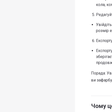
кола, ко
Редагуй
Увійдіт
розмір е
Експорту
Експорту
зберігає
продовж
Порада: Ув
ви зафарбу
Чому ц