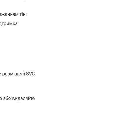
жанням тіні.
ідтримка
е розміщені SVG.
р або видаляйте