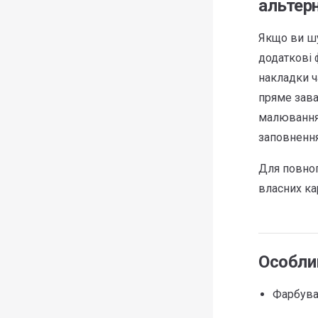
альтерн
Якщо ви шу
додаткові 
накладки ч
пряме зава
малювання 
заповнення
Для повног
власних ка
Особли
Фарбува