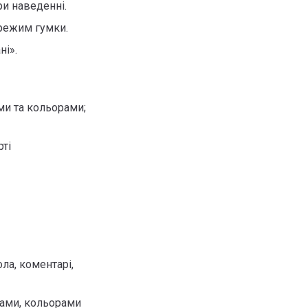
и наведенні.
 режим гумки.
ні».
ми та кольорами;
ті
ла, коментарі,
рами, кольорами