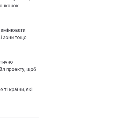
о іконок.
о змінювати
і зони тощо.
атично
йл проекту, щоб
ті країни, які