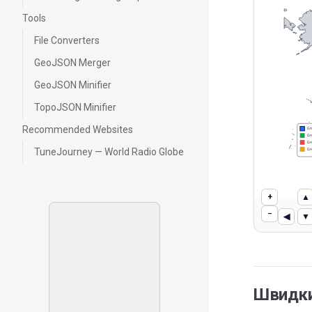
Tools
File Converters
GeoJSON Merger
GeoJSON Minifier
TopoJSON Minifier
Recommended Websites
Gr
Gr
Gr
TuneJourney — World Radio Globe
Gr
+
▲
−
◀
▼
Швидки