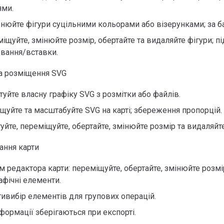
ями.
нюйте фігури суцільними кольорами або візерунками; за ба
іщуйте, змінюйте розмір, обертайте та видаляйте фігури; п
вання/вставки.
та розміщення SVG
туйте власну графіку SVG з розмітки або файлів.
щуйте та масштабуйте SVG на карті; збереження пропорцій.
уйте, переміщуйте, обертайте, змінюйте розмір та видаляйт
ання карти
 редактора карти: переміщуйте, обертайте, змінюйте розмі
афічні елементи.
ивибір елементів для групових операцій.
формації зберігаються при експорті.