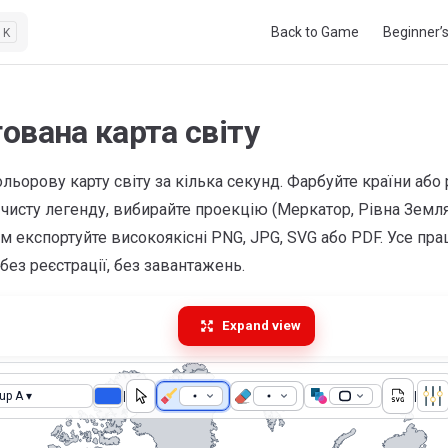
Main Navigation
Back to Game
Beginner’
K
ована карта світу
льорову карту світу за кілька секунд. Фарбуйте країни або 
чисту легенду, вибирайте проекцію (Меркатор, Рівна Земля
отім експортуйте високоякісні PNG, JPG, SVG або PDF. Усе п
 без реєстрації, без завантажень.
Expand view
up A ▾
|
|