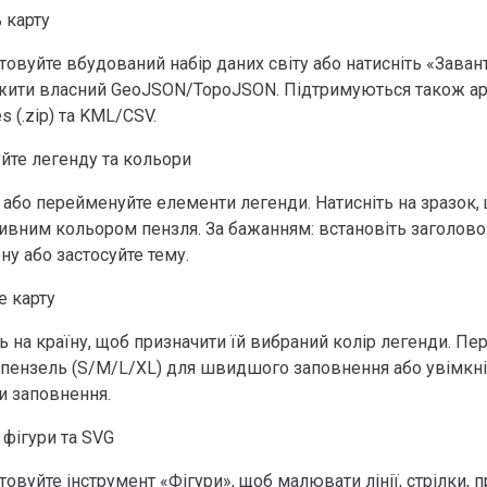
 карту
овуйте вбудований набір даних світу або натисніть «Заван
жити власний GeoJSON/TopoJSON. Підтримуються також ар
es (.zip) та KML/CSV.
йте легенду та кольори
 або перейменуйте елементи легенди. Натисніть на зразок,
тивним кольором пензля. За бажанням: встановіть заголово
ну або застосуйте тему.
е карту
ь на країну, щоб призначити їй вибраний колір легенди. Пе
 пензель (S/M/L/XL) для швидшого заповнення або увімкні
и заповнення.
 фігури та SVG
овуйте інструмент «Фігури», щоб малювати лінії, стрілки, 