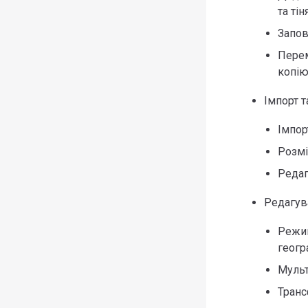
та тін
Запов
Перем
копію
Імпорт 
Імпор
Розмі
Редаг
Редагув
Режим
геогр
Мульт
Транс