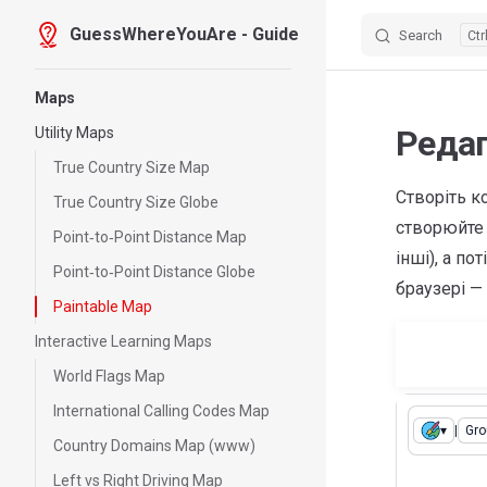
GuessWhereYouAre - Guide
Search
Skip to content
Sidebar Navigation
Maps
Редаг
Utility Maps
True Country Size Map
Створіть ко
True Country Size Globe
створюйте 
Point‑to‑Point Distance Map
інші), а п
Point‑to‑Point Distance Globe
браузері —
Paintable Map
Interactive Learning Maps
World Flags Map
International Calling Codes Map
▾
|
Gro
Country Domains Map (www)
Left vs Right Driving Map