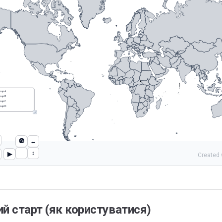
oup A
oup B
oup C
oup D
🧭
↔︎
↕︎
▶
Created
й старт (як користуватися)