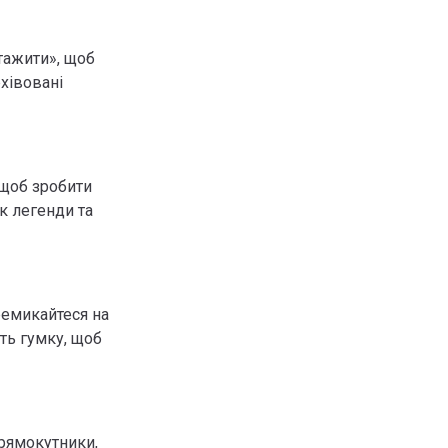
тажити», щоб
хівовані
 щоб зробити
к легенди та
ремикайтеся на
ть гумку, щоб
прямокутники,