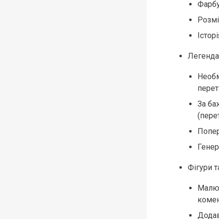
Фарбу
Розмі
Істор
Легенда
Необм
перет
За ба
(пере
Попер
Генер
Фігури т
Малюй
комен
Додав