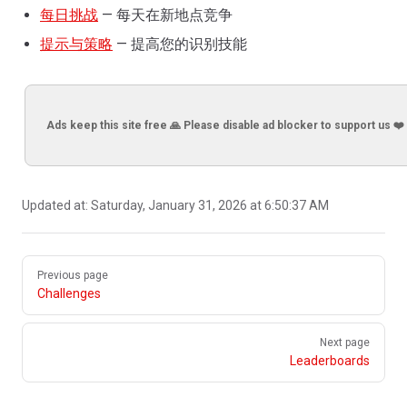
每日挑战
— 每天在新地点竞争
提示与策略
— 提高您的识别技能
Ads keep this site free 🙏 Please disable ad blocker to support us ❤️
Updated at:
Saturday, January 31, 2026 at 6:50:37 AM
Pager
Previous page
Challenges
Next page
Leaderboards