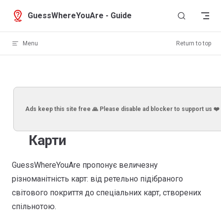
Skip to content
GuessWhereYouAre - Guide
Menu
Return to top
Ads keep this site free 🙏 Please disable ad blocker to support us ❤️
Карти
GuessWhereYouAre пропонує величезну
різноманітність карт: від ретельно підібраного
світового покриття до спеціальних карт, створених
спільнотою.