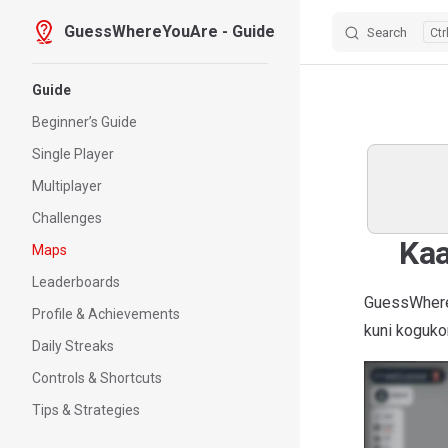
GuessWhereYouAre - Guide
Search
Skip to content
Sidebar Navigation
Guide
Beginner’s Guide
Single Player
Multiplayer
Challenges
Kaa
Maps
Leaderboards
GuessWhereY
Profile & Achievements
kuni kogukon
Daily Streaks
Controls & Shortcuts
Tips & Strategies