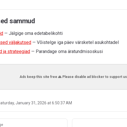
sed sammud
id
— Jälgige oma edetabelikohti
sed väljakutsed
— Võistelge iga päev värsketel asukohtadel
 ja strateegiad
— Parandage oma äratundmisoskusi
Ads keep this site free 🙏 Please disable ad blocker to support us
aturday, January 31, 2026 at 6:50:37 AM
ge