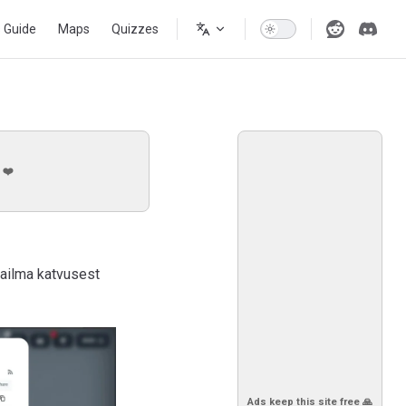
s Guide
Maps
Quizzes
 ❤️
aailma katvusest
Ads keep this site free 🙏