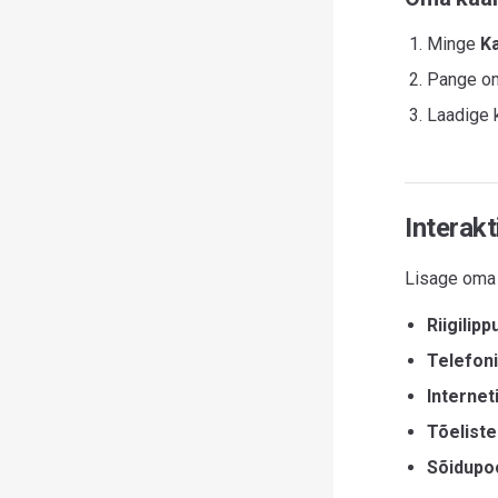
Minge
K
Pange oma
Laadige k
Interak
Lisage oma 
Riigilipp
Telefoni
Internet
Tõeliste
Sõidupoo