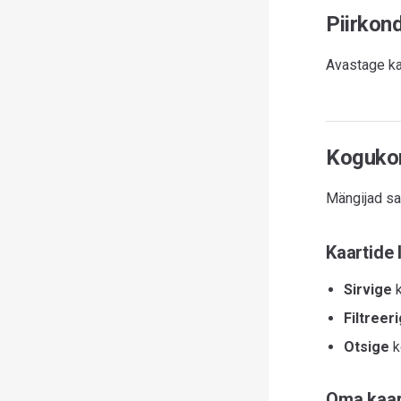
Piirkond
Avastage kaa
Kogukon
Mängijad sa
Kaartide 
Sirvige
k
Filtreer
Otsige
k
Oma kaar