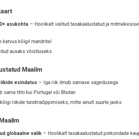
aart
00+ asukohta
— Hoolikalt valitud tasakaalustatud ja mitmekes
 katvus kõigil mandritel
itud ausaks võistluseks
ustatud Maailm
iikide esindatus
— Iga riik ilmub sarnase sagedusega
 sama tihti kui Portugal või Bhutan
kõigi riikide tundmaõppimiseks, mitte ainult suurte jaoks
 Maailm
ud globaalne valik
— Hoolikalt tasakaalustatud piirkondade kau