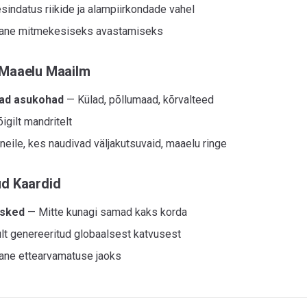
sindatus riikide ja alampiirkondade vahel
ane mitmekesiseks avastamiseks
 Maaelu Maailm
ad asukohad
— Külad, põllumaad, kõrvalteed
igilt mandritelt
neile, kes naudivad väljakutsuvaid, maaelu ringe
ud Kaardid
rsked
— Mitte kunagi samad kaks korda
ult genereeritud globaalsest katvusest
ane ettearvamatuse jaoks