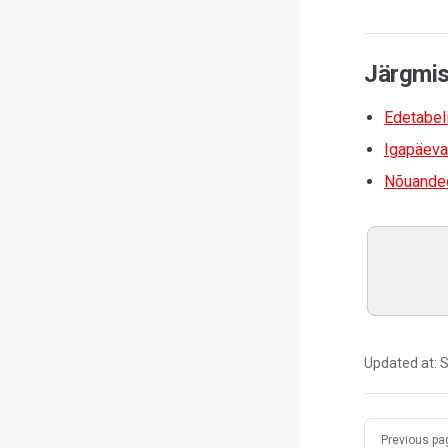
Järgmi
Edetabel
Igapäeva
Nõuanded
Updated at:
S
Pager
Previous pa