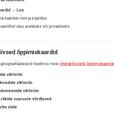
aardid
→
Loo
 kaardile nimi ja kirjeldus
aardifail üles avalikuks või privaatseks
tiivsed õppimiskaardid
geograafiaalaseid teadmisi meie
Interaktiivsete õppimiskaartid
ude viktoriin
koodide viktoriin
idomeenide viktoriin
 riikide suuruste võrdlused
lte viide