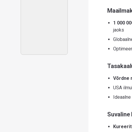
Maailmak
1 000 0
jaoks
Globaalne
Optimeer
Tasakaal
Võrdne r
USA ilmub
Ideaalne 
Suvaline
Kureerit