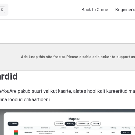
Main Navigation
Back to Game
Beginner’
K
Ads keep this site free 🙏 Please disable ad blocker to support us
rdid
ouAre pakub suurt valikut kaarte, alates hoolikalt kureeritud m
na loodud erikaartideni.