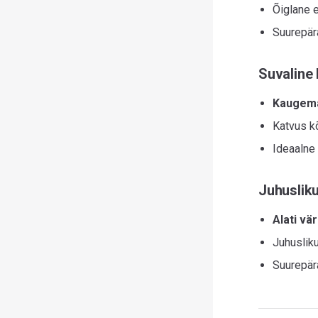
Õiglane e
Suurepär
Suvaline
Kaugem
Katvus kõ
Ideaalne 
Juhuslik
Alati vä
Juhuslik
Suurepär