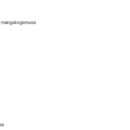
ise mängukogemuse
pa