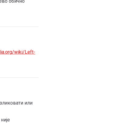
лево обично
ia.org/wiki/Left-
азликовати или
 није