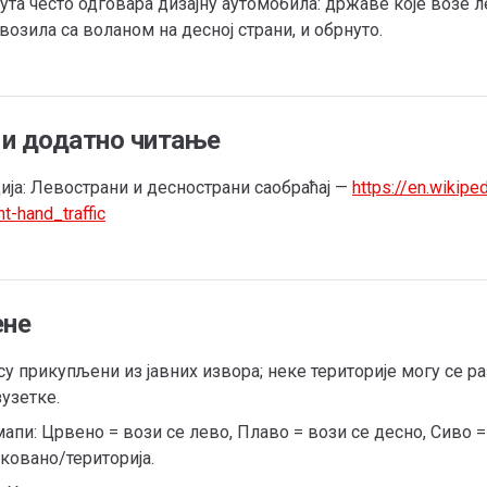
ута често одговара дизајну аутомобила: државе које возе 
возила са воланом на десној страни, и обрнуто.
 и додатно читање
ија: Левострани и деснострани саобраћај —
https://en.wikiped
t-hand_traffic
ене
у прикупљени из јавних извора; неке територије могу се р
узетке.
мапи: Црвено = вози се лево, Плаво = вози се десно, Сиво =
ковано/територија.