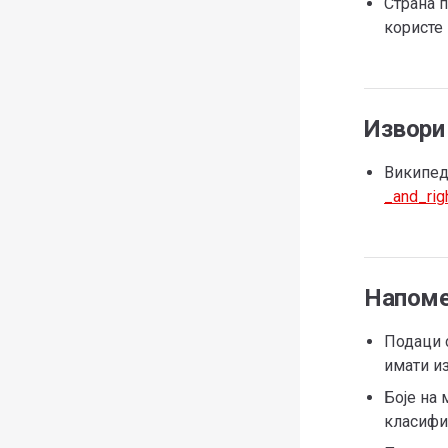
Страна п
користе 
Извори
Википед
_and_righ
Напом
Подаци с
имати из
Боје на 
класифи