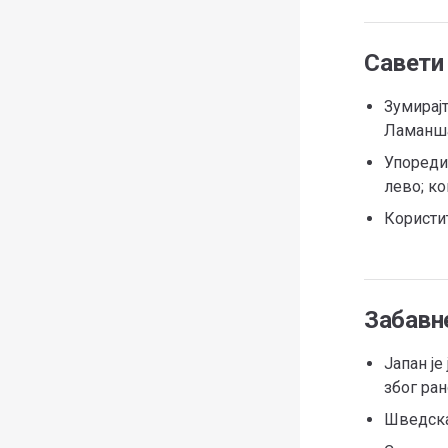
Савети
Зумирајт
Ламанша
Упоредит
лево; ко
Користи
Забавн
Јапан ј
због ран
Шведска 