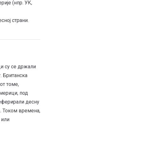
ије (нпр. УК,
сној страни.
ци су се држали
. Британска
от томе,
Америци, под
реферирали десну
. Током времена,
 или