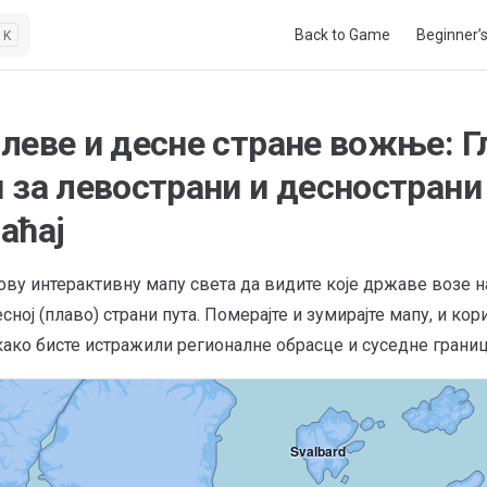
Main Navigation
Back to Game
Beginner’
K
леве и десне стране вожње: Г
 за левострани и деснострани
аћај
ову интерактивну мапу света да видите које државе возе н
есној (плаво) страни пута. Померајте и зумирајте мапу, и кор
како бисте истражили регионалне обрасце и суседне границ
Svalbard