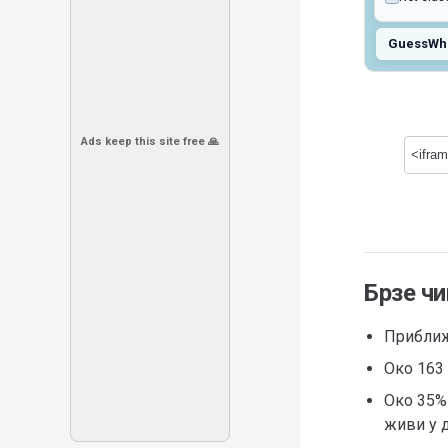
GuessWh
Ads keep this site free 🙏
Брзе ч
Приближн
Око 163 
Око 35%
живи у 