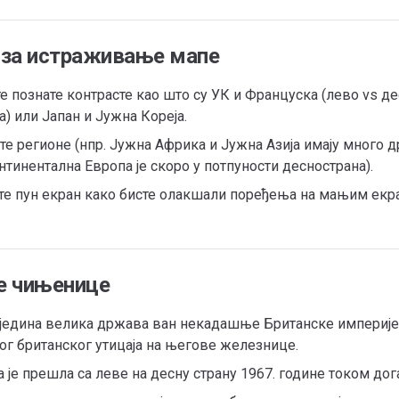
 за истраживање мапе
е познате контрасте као што су УК и Француска (лево vs д
) или Јапан и Јужна Кореја.
е регионе (нпр. Јужна Африка и Јужна Азија имају много д
нтинентална Европа је скоро у потпуности деснострана).
те пун екран како бисте олакшали поређења на мањим екр
е чињенице
е једина велика држава ван некадашње Британске империје 
ог британског утицаја на његове железнице.
је прешла са леве на десну страну 1967. године током дога