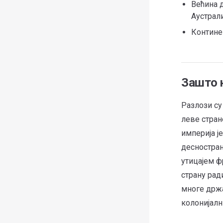
Већина д
Аустрали
Континен
Зашто н
Разлози су
леве стран
империја ј
десностран
утицајем ф
страну рад
многе држа
колонијалн