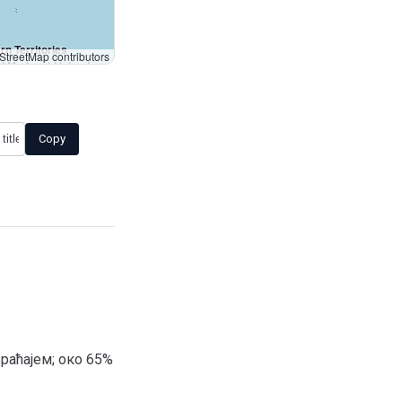
New Zealand
n Territories
treetMap contributors
d Mcdonald Islands
Copy
раћајем; око 65%