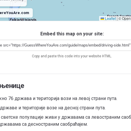
Argentina
ereYouAre.com
French Souther
Leaflet
|
© OpenS
Falkland Islands
Heard Island An
South Georgia And South Sandwich Islands
Bouvet Island
Embed this map on your site:
Copy and paste this code into your website HTML.
Antarctica
ињенице
о 76 држава и територија вози на левој страни пута.
државе и територије возе на десној страни пута.
 светске популације живи у државама са левостраним саоб
државама са десностраним саобраћајем.