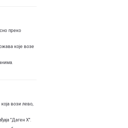
есно преко
ржава које возе
анима.
која вози лево,
ђаја "Даген Х".