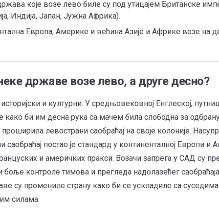
ржава које возе лево биле су под утицајем Британске импер
ја, Индија, Јапан, Јужна Африка).
тална Европа, Америке и већина Азије и Африке возе на де
еке државе возе лево, а друге десно?
 историјски и културни. У средњовековној Енглеској, путни
е како би им десна рука са мачем била слободна за одбрану
е проширила левострани саобраћај на своје колоније. Насупр
и саобраћај постао је стандард у континенталној Европи и 
ранцуских и америчких пракси. Возачи запрега у САД су п
и боље контроле тимова и прегледа надолазећег саобраћаја
ве су промениле страну како би се ускладиле са суседима
им силама.