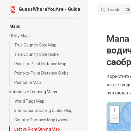
GuessWhereYouAre - Guide
Search
Skip to content
Sidebar Navigation
Maps
Мапа 
Utility Maps
True Country Size Map
водич
True Country Size Globe
саобр
Point‑to‑Point Distance Map
Point‑to‑Point Distance Globe
Користите 
Paintable Map
и које на д
Interactive Learning Maps
пун екран 
World Flags Map
+
International Calling Codes Map
−
Country Domains Map (www)
Left vs Right Driving Map