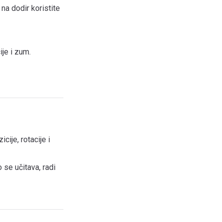
 na dodir koristite
ije i zum.
cije, rotacije i
 se učitava, radi