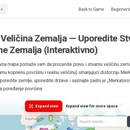
Main Navigation
Back to Game
Beginner’
K
 Veličina Zemalja — Uporedite St
ne Zemalja (Interaktivno)
vna mapa pomaže vam da procenite pravu i stvarnu veličinu zemal
arnu kopnenu površinu i realnu veličinu) smanjujući distorziju Me
Uporedite zemlje, uporedite države i saznajte zašto je „Merkatoro
a poređenje površina.
Expand view
Expand view for more space