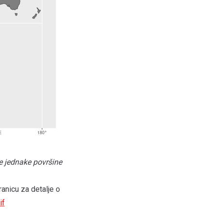
e jednake površine
anicu za detalje o
if