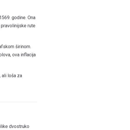
 1569. godine. Ona
 pravolinijske rute
rafskom širinom.
lova, ova inflacija
ali loša za
ilike dvostruko