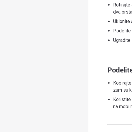
Rotirajte
dva prsta
Uklonite 
Podelite 
Ugradite 
Podelite
Kopirajte
zum su ko
Koristite
na mobiln