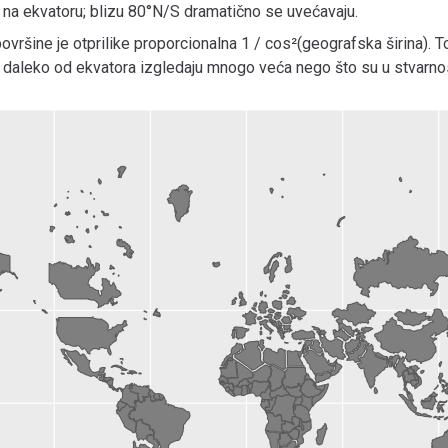
 na ekvatoru; blizu 80°N/S dramatično se uvećavaju.
 površine je otprilike proporcionalna 1 / cos²(geografska širina). T
 daleko od ekvatora izgledaju mnogo veća nego što su u stvarnos