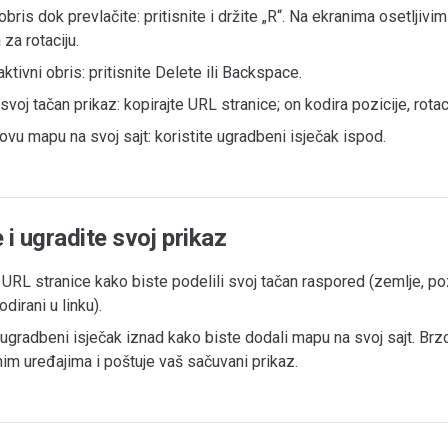
 obris dok prevlačite: pritisnite i držite „R“. Na ekranima osetljivim
 za rotaciju.
aktivni obris: pritisnite Delete ili Backspace.
svoj tačan prikaz: kopirajte URL stranice; on kodira pozicije, rotac
ovu mapu na svoj sajt: koristite ugradbeni isječak ispod.
 i ugradite svoj prikaz
 URL stranice kako biste podelili svoj tačan raspored (zemlje, pozi
dirani u linku).
 ugradbeni isječak iznad kako biste dodali mapu na svoj sajt. Brzo
im uređajima i poštuje vaš sačuvani prikaz.