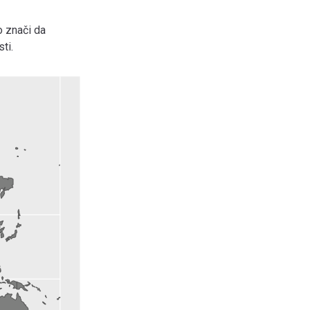
o znači da
ti.