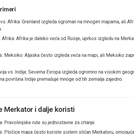
rimeri
vs. Afrika: Grenland izgleda ogroman na mnogim mapama, ali Afrik
.
. Afrika: Afrika je daleko veća od Rusije, uprkos izgledu na Merk
vs. Meksiko: Aljaska često izgleda veća na mapi, ali Meksiko za
vija vs. Indija: Severna Evropa izgleda ogromno na visokim geog
na površina Indije premašuje mnoge od tih zemalja zajedno.
 Merkator i dalje koristi
a: Pravolinijske rute su jednostavne za crtanje.
: Pločice mapa često koriste sistem sličan Merkatoru, omoguća