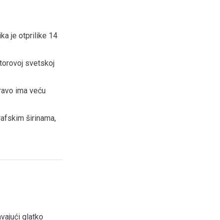
a je otprilike 14
atorovoj svetskoj
pravo ima veću
rafskim širinama,
vajući glatko