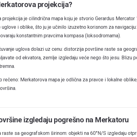
Merkatorova projekcija?
projekcija je cilindrična mapa koju je stvorio Gerardus Mercator
 uglove i oblike, što ju je učinilo izuzetno korisnom za navigaciju:
ovaraju konstantnim pravcima kompasa (loksodromama).
uvanje uglova dolazi uz cenu: distorzija površine raste sa geog
javate od ekvatora, zemlje izgledaju veće nego što jesu. Blizu po
tremna.
rečeno: Merkatorova mapa je odlična za pravce i lokalne oblike, 
ovršina.
ovršine izgledaju pogrešno na Merkatoru
a raste sa geografskom širinom: objekti na 60°N/S izgledaju otpr