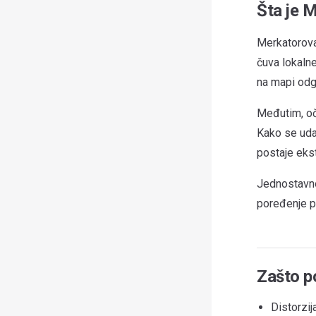
Šta je 
Merkatorova 
čuva lokalne
na mapi odg
Međutim, oč
Kako se udal
postaje eks
Jednostavno 
poređenje p
Zašto p
Distorzij