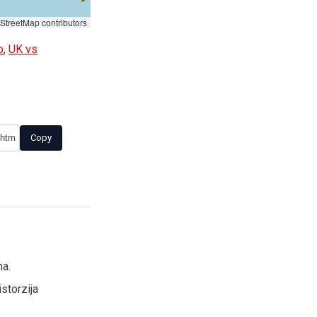
treetMap contributors
o
,
UK vs
Copy
ma.
storzija