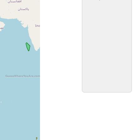
GuessWhereYouAre.com