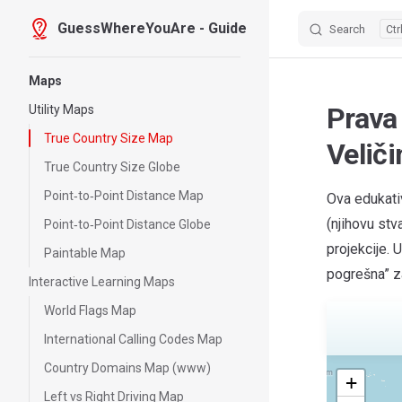
GuessWhereYouAre - Guide
Search
Skip to content
Sidebar Navigation
Maps
Prava
Utility Maps
True Country Size Map
Veliči
True Country Size Globe
Point‑to‑Point Distance Map
Ova edukati
(njihovu stv
Point‑to‑Point Distance Globe
projekcije. 
Paintable Map
pogrešna” z
Interactive Learning Maps
World Flags Map
International Calling Codes Map
Country Domains Map (www)
GuessWhereYouAre.com
+
Left vs Right Driving Map