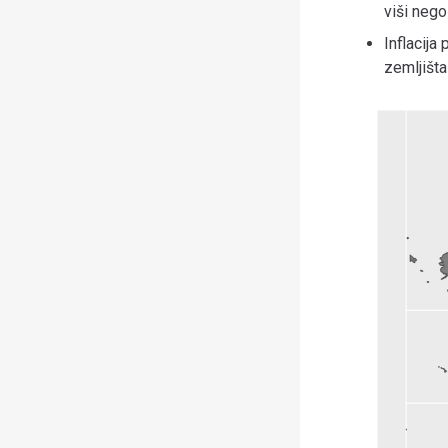
viši nego
Inflacija
zemljišta