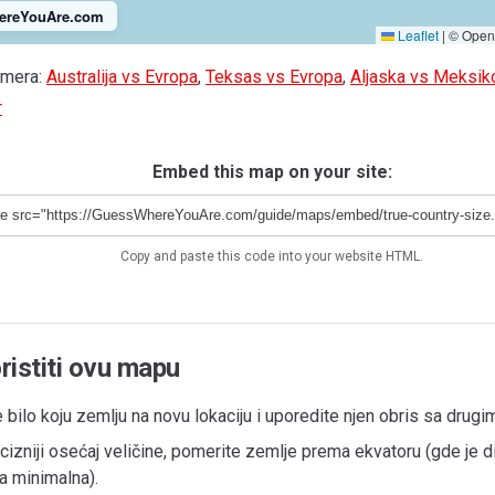
ereYouAre.com
Leaflet
|
© OpenS
imera:
Australija vs Evropa
,
Teksas vs Evropa
,
Aljaska vs Meksik
r
Embed this map on your site:
Copy and paste this code into your website HTML.
ristiti ovu mapu
 bilo koju zemlju na novu lokaciju i uporedite njen obris sa drugi
cizniji osećaj veličine, pomerite zemlje prema ekvatoru (gde je di
a minimalna).