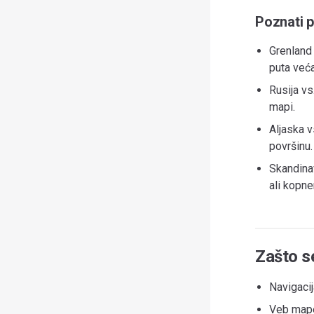
Poznati p
Grenland 
puta veća
Rusija vs
mapi.
Aljaska 
površinu.
Skandina
ali kopne
Zašto se
Navigacij
Veb mape