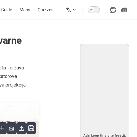
s Guide
Maps
Quizzes
varne
ja i država
rkatorove
va projekcija
Ads keep this site free 🙏