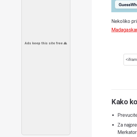
GuessWh
Nekoliko pr
Madagaska
Ads keep this site free 🙏
Kako ko
Prevucite
Za najpre
Merkator