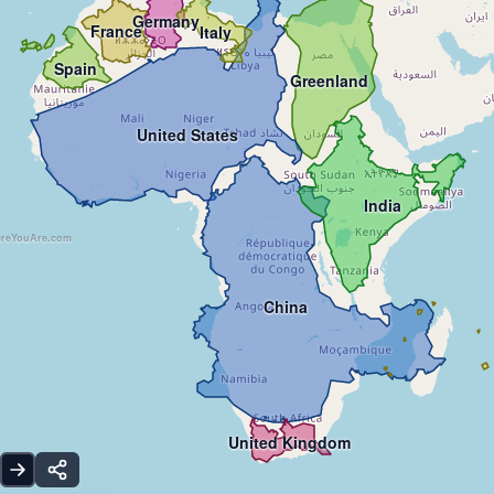
Germany
France
Italy
Spain
Greenland
United States
India
reYouAre.com
China
United Kingdom