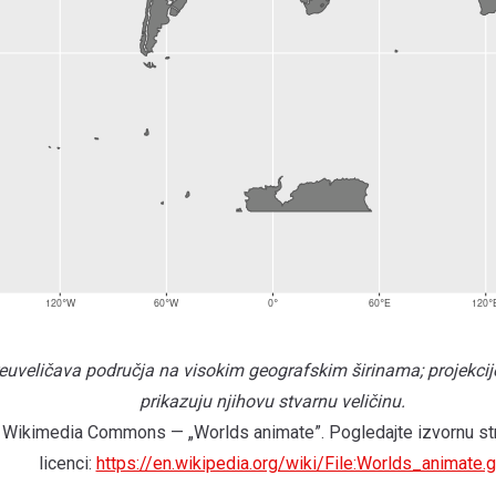
euveličava područja na visokim geografskim širinama; projekcij
prikazuju njihovu stvarnu veličinu.
: Wikimedia Commons — „Worlds animate”. Pogledajte izvornu str
licenci:
https://en.wikipedia.org/wiki/File:Worlds_animate.g