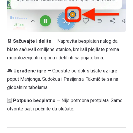
💾
Sačuvajte i delite
— Napravite besplatan nalog da
biste sačuvali omiljene stanice, kreirali plejliste prema
raspoloženju ili regionu i delili ih sa prijateljima.
🎮
Ugrađene igre
— Opustite se dok slušate uz igre
poput Mahjonga, Sudokua i Pasijansa. Takmičite se na
globalnim tabelama.
🆓
Potpuno besplatno
— Nije potrebna pretplata. Samo
otvorite sajt i počnite da slušate.