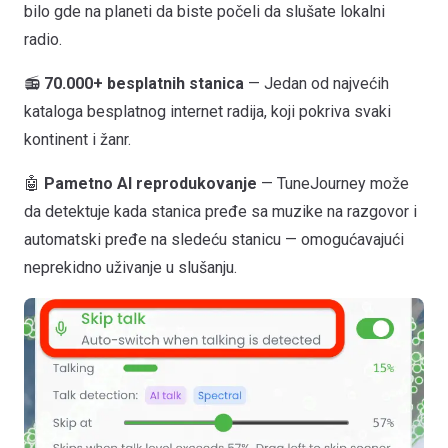
bilo gde na planeti da biste počeli da slušate lokalni
radio.
📻
70.000+ besplatnih stanica
— Jedan od najvećih
kataloga besplatnog internet radija, koji pokriva svaki
kontinent i žanr.
🤖
Pametno AI reprodukovanje
— TuneJourney može
da detektuje kada stanica pređe sa muzike na razgovor i
automatski pređe na sledeću stanicu — omogućavajući
neprekidno uživanje u slušanju.