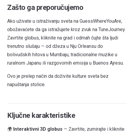
Zašto ga preporučujemo
Ako uživate u istraživanju sveta na GuessWhereYouAre,
obožavaćete da ga istražujete kroz zvuk na TuneJourney.
Zavrtite globus, kliknite na grad i odmah čujte šta ljudi
trenutno slušaju — od džeza u Nju Orleansu do
bolivudskih hitova u Mumbaju, tradicionalne muzike u
ruralnom Japanu ili razgovornih emisija u Buenos Ajresu.
Ovo je prelep način da doživite kulture sveta bez
napuštanja stolice.
Ključne karakteristike
🌍
Interaktivni 3D globus
— Zavrtite, zumirajte i kliknite