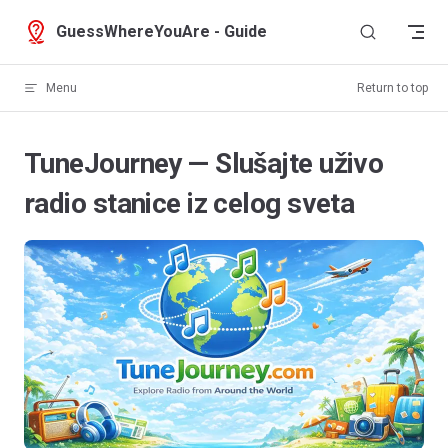
Skip to content
GuessWhereYouAre - Guide
Menu
Return to top
TuneJourney — Slušajte uživo
radio stanice iz celog sveta