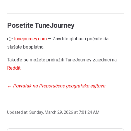
Posetite TuneJourney
👉
tunejourney.com
— Zavrtite globus i počnite da
slušate besplatno.
Takođe se možete pridružiti TuneJourney zajednici na
Reddit
.
← Povratak na Preporučene geografske sajtove
Updated at:
Sunday, March 29, 2026 at 7:01:24 AM