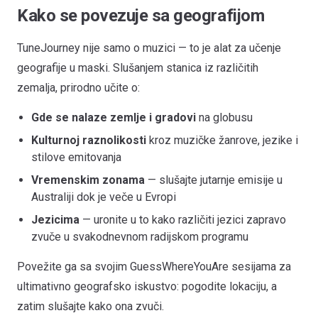
Kako se povezuje sa geografijom
TuneJourney nije samo o muzici — to je alat za učenje
geografije u maski. Slušanjem stanica iz različitih
zemalja, prirodno učite o:
Gde se nalaze zemlje i gradovi
na globusu
Kulturnoj raznolikosti
kroz muzičke žanrove, jezike i
stilove emitovanja
Vremenskim zonama
— slušajte jutarnje emisije u
Australiji dok je veče u Evropi
Jezicima
— uronite u to kako različiti jezici zapravo
zvuče u svakodnevnom radijskom programu
Povežite ga sa svojim GuessWhereYouAre sesijama za
ultimativno geografsko iskustvo: pogodite lokaciju, a
zatim slušajte kako ona zvuči.