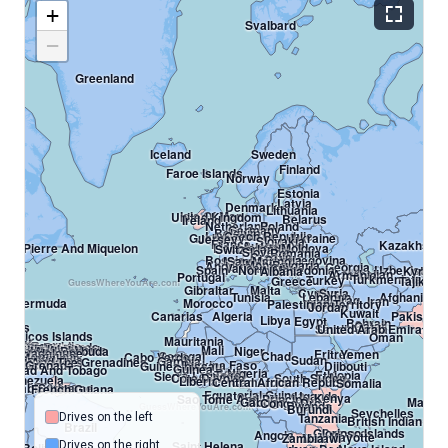
+
Svalbard
−
Greenland
Iceland
Sweden
Finland
Faroe Islands
Norway
Estonia
Latvia
Denmark
Lithuania
Isle Of Man
United Kingdom
Belarus
Ireland
Netherlands
Poland
Germany
Belgium
Luxembourg
Czech Republic
Guernsey
Ukraine
Jersey
Slovakia
France
Kazakhstan
Austria
Hungary
aint Pierre And Miquelon
Liechtenstein
Moldova
Switzerland
Slovenia
Romania
Croatia
Bosnia And Herzegovina
Serbia
Monaco
San Marino
Italy
Montenegro
Bulgaria
Andorra
Georgia
Vatican City
Spain
North Macedonia
Uzbekistan
Albania
Kyrgyzs
Azerbaijan
Armenia
Portugal
Turkmenistan
Turkey
Greece
Tajikista
GuessWhereYouAre.com
Gibraltar
Malta
Cyprus
Syria
Tunisia
Lebanon
Afghanistan
Iraq
Iran
Bermuda
Morocco
Palestinian Territory
Israel
Jordan
Kuwait
Canarias
Algeria
Pakistan
Libya
Egypt
Bahrain
Qatar
amas
Saudi Arabia
United Arab Emirates
In
d Caicos Islands
ba
Oman
Mauritania
slands
Haiti
ican Republic
tish Virgin Islands
Puerto Rico
Anguilla
maica
Saint Barthelemy
Sint Maarten
Saint Martin
s Virgin Islands
Saint Eustatius
Saba
int Kitts And Nevis
Mali
tigua And Barbuda
Niger
Montserrat
Guadeloupe
Eritrea
Yemen
Dominica
Senegal
Chad
Cabo Verde
s
Martinique
r
Saint Lucia
Sudan
Gambia
incent And The Grenadines
Barbados
ua
Aruba
Curacao
Bonaire
Grenada
Burkina Faso
Guinea-bissau
Djibouti
Guinea
rinidad And Tobago
ica
Benin
Nigeria
Togo
Ethiopia
ama
Sierra Leone
Ghana
Côte D'ivoire
South Sudan
Sri
Venezuela
Liberia
Central African Republic
Cameroon
Somalia
Guyana
olombia
Suriname
French Guiana
Equatorial Guinea
Uganda
Kenya
Sao Tome And Principe
Gabon
Congo
Maldiv
Congo Drc
ador
Rwanda
GuessWhereYouAre.com
Burundi
Seychelles
Tanzania
Drives on the left
British Indian Oce
GuessWher
Brazil
Peru
Glorioso Islands
Comoros
Angola
Mayotte
Zambia
Malawi
Saint Helena
Drives on the right