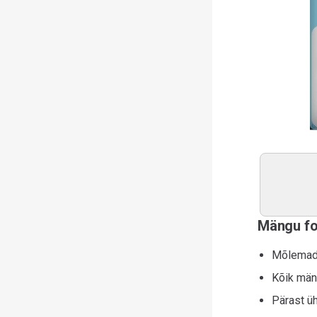
Mängu f
Mõlemad
Kõik män
Pärast üh