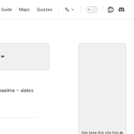
s Guide
Maps
Quizzes
 ❤️
maailma — alates
Ads keep this site free 🙏