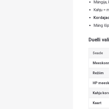
Mängija,
Kahju = m
Kordaja
Mäng lõp
Duelli va
Seade
Meeskonn
Režiim
HP meesk
Kahju kor
Kaart