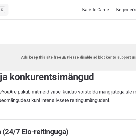
Main Navigation
Back to Game
Beginner’
K
Ads keep this site free 🙏 Please disable ad blocker to support us
 ja konkurentsimängud
ouAre pakub mitmeid viise, kuidas võistelda mängijatega üle 
peomängudest kuni intensiivsete reitingumängudeni.
 (24/7 Elo-reitinguga)