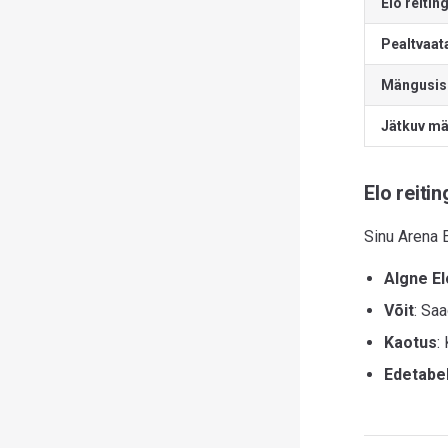
Elo reitin
Pealtvaat
Mängusise
Jätkuv m
Elo reitin
Sinu Arena E
Algne El
Võit
: Sa
Kaotus
:
Edetabel