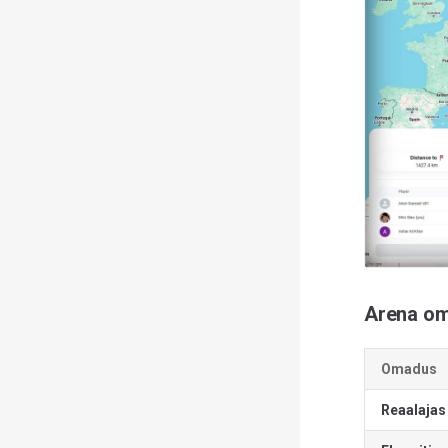
Arena o
Omadus
Reaalajas