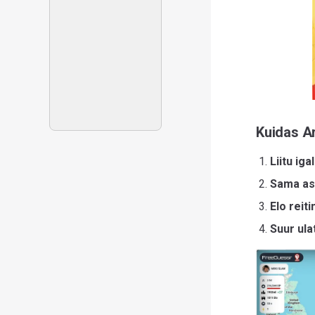
Kuidas A
Liitu igal
Sama as
Elo reiti
Suur ula