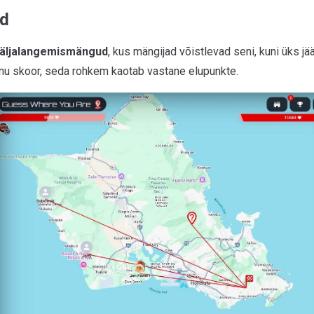
id
äljalangemismängud
, kus mängijad võistlevad seni, kuni üks jä
nu skoor, seda rohkem kaotab vastane elupunkte.