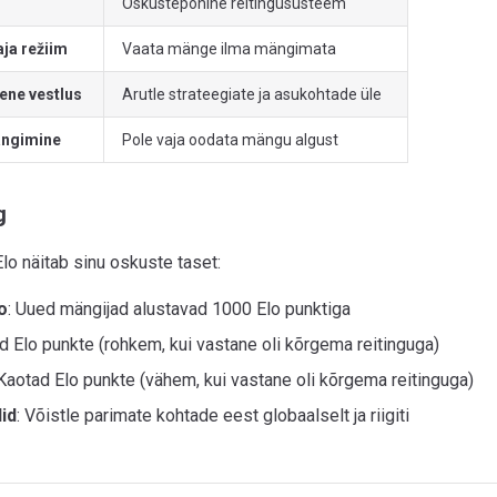
g
Oskustepõhine reitingusüsteem
aja režiim
Vaata mänge ilma mängimata
ne vestlus
Arutle strateegiate ja asukohtade üle
ängimine
Pole vaja oodata mängu algust
g
lo näitab sinu oskuste taset:
o
: Uued mängijad alustavad 1000 Elo punktiga
ad Elo punkte (rohkem, kui vastane oli kõrgema reitinguga)
 Kaotad Elo punkte (vähem, kui vastane oli kõrgema reitinguga)
id
: Võistle parimate kohtade eest globaalselt ja riigiti