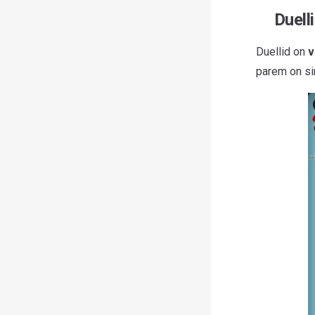
Duell
Duellid on
v
parem on si