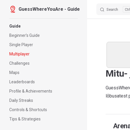
GuessWhereYouAre - Guide
Search
Skip to content
Sidebar Navigation
Guide
Beginner’s Guide
Single Player
Multiplayer
Challenges
Mitu-
Maps
Leaderboards
GuessWhereY
Profile & Achievements
lõbusatest 
Daily Streaks
Controls & Shortcuts
Tips & Strategies
Arena