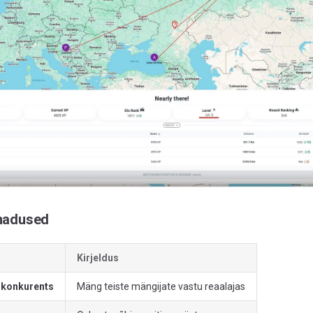
madused
Kirjeldus
 konkurents
Mäng teiste mängijate vastu reaalajas