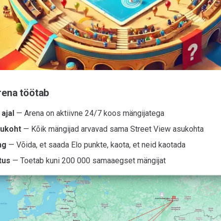
rena töötab
 ajal
— Arena on aktiivne 24/7 koos mängijatega
ukoht
— Kõik mängijad arvavad sama Street View asukohta
ng
— Võida, et saada Elo punkte, kaota, et neid kaotada
tus
— Toetab kuni 200 000 samaaegset mängijat