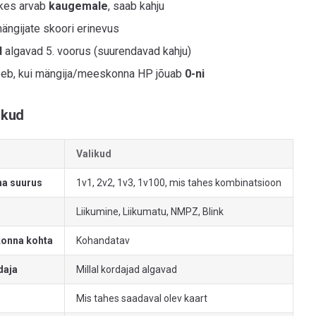
 kes arvab
kaugemale
, saab kahju
ängijate skoori erinevus
d
algavad 5. voorus (suurendavad kahju)
eb, kui mängija/meeskonna HP jõuab
0-ni
likud
Valikud
a suurus
1v1, 2v2, 1v3, 1v100, mis tahes kombinatsioon
Liikumine, Liikumatu, NMPZ, Blink
onna kohta
Kohandatav
daja
Millal kordajad algavad
Mis tahes saadaval olev kaart